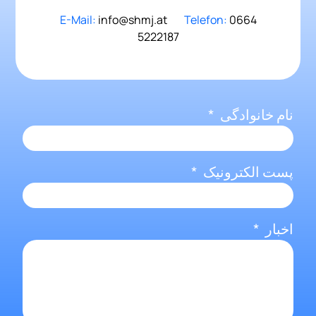
E-Mail:
info@shmj.at
Telefon:
0664
5222187
نام خانوادگی
پست الکترونیک
اخبار